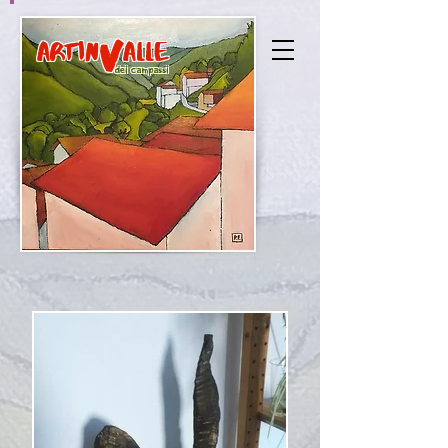
V
ARTIN ALLE
dei campassi